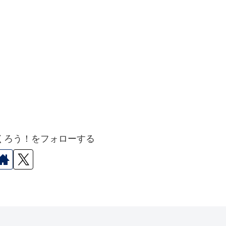
くろう！をフォローする